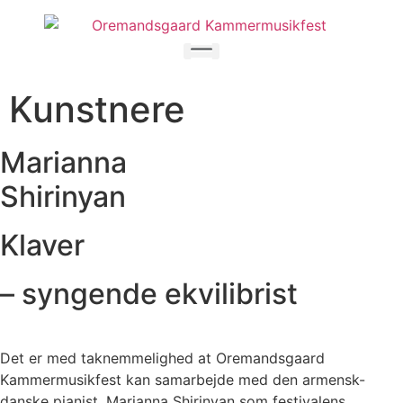
Videre
til
indhold
Kunstnere
Marianna
Shirinyan
Klaver
– syngende ekvilibrist
Det er med taknemmelighed at Oremandsgaard
Kammermusikfest kan samarbejde med den armensk-
danske pianist, Marianna Shirinyan som festivalens