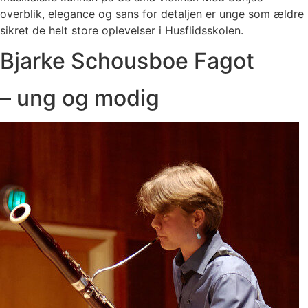
overblik, elegance og sans for detaljen er unge som ældre
sikret de helt store oplevelser i Husflidsskolen.
Bjarke Schousboe Fagot
– ung og modig