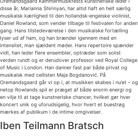
Oremandsgaard Kammermusikfests kunstneriske leder i
disse år, Marianna Shirinyan, har altid haft en helt særlig
musikalsk kærlighed til den hollandsk-engelske violinist,
Daniel Rowland, som vender tilbage til festivalen for anden
gang. Hans tilstedeværelse i den musikalske fortælling
lyser ud af ham, og han brænder igennem med en
intensitet, man sjældent møder. Hans repertoire spænder
vidt, han leder flere ensembler, optræder som solist
verden rundt og er derudover professor ved Royal College
of Music i London. Han danner fast par både privat og
musikalsk med cellisten Maja Bogdanović. På
Oremandsgaard går vi op i, at musikken skabes i nu’et – og
netop Rowlands spil er præget af både enorm energi og
en vilje til at tage kunstneriske chancer, hvilket gør hver
koncert unik og uforudsigelig, hvor hvert et buestrøg
mærkes af publikum i de intime omgivelser.
Iben Teilmann Bratsch