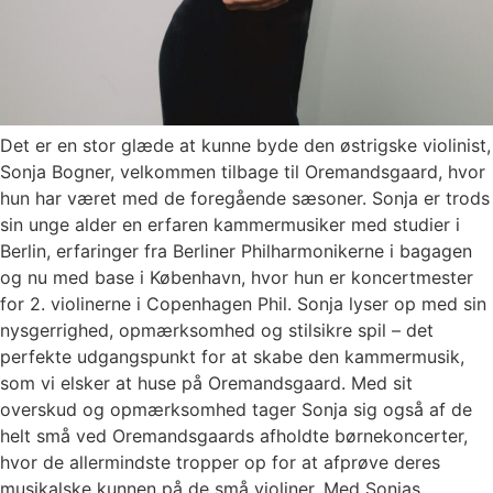
Det er en stor glæde at kunne byde den østrigske violinist,
Sonja Bogner, velkommen tilbage til Oremandsgaard, hvor
hun har været med de foregående sæsoner. Sonja er trods
sin unge alder en erfaren kammermusiker med studier i
Berlin, erfaringer fra Berliner Philharmonikerne i bagagen
og nu med base i København, hvor hun er koncertmester
for 2. violinerne i Copenhagen Phil. Sonja lyser op med sin
nysgerrighed, opmærksomhed og stilsikre spil – det
perfekte udgangspunkt for at skabe den kammermusik,
som vi elsker at huse på Oremandsgaard. Med sit
overskud og opmærksomhed tager Sonja sig også af de
helt små ved Oremandsgaards afholdte børnekoncerter,
hvor de allermindste tropper op for at afprøve deres
musikalske kunnen på de små violiner. Med Sonjas