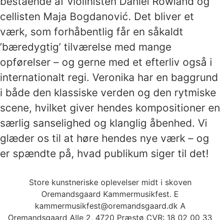
bestående af violinisten Daniel Rowland og
cellisten Maja Bogdanović. Det bliver et
værk, som forhåbentlig får en såkaldt
’bæredygtig’ tilværelse med mange
opførelser – og gerne med et efterliv også i
internationalt regi. Veronika har en baggrund
i både den klassiske verden og den rytmiske
scene, hvilket giver hendes kompositioner en
særlig sanselighed og klanglig åbenhed. Vi
glæder os til at høre hendes nye værk – og
er spændte på, hvad publikum siger til det!
Store kunstneriske oplevelser midt i skoven
Oremandsgaard Kammermusikfest. E
kammermusikfest@oremandsgaard.dk A
Oremandsgaard Alle 2, 4720 Præstø CVR: 18 02 00 33