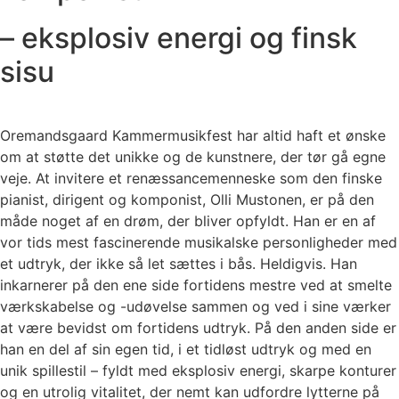
– eksplosiv energi og finsk
sisu
Oremandsgaard Kammermusikfest har altid haft et ønske
om at støtte det unikke og de kunstnere, der tør gå egne
veje. At invitere et renæssancemenneske som den finske
pianist, dirigent og komponist, Olli Mustonen, er på den
måde noget af en drøm, der bliver opfyldt. Han er en af
vor tids mest fascinerende musikalske personligheder med
et udtryk, der ikke så let sættes i bås. Heldigvis. Han
inkarnerer på den ene side fortidens mestre ved at smelte
værkskabelse og -udøvelse sammen og ved i sine værker
at være bevidst om fortidens udtryk. På den anden side er
han en del af sin egen tid, i et tidløst udtryk og med en
unik spillestil – fyldt med eksplosiv energi, skarpe konturer
og en utrolig vitalitet, der nemt kan udfordre lytterne på